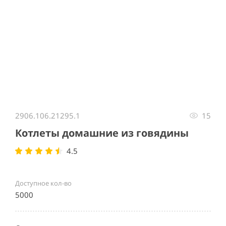
Item
1
2906.106.21295.1
15
of
1
Котлеты домашние из говядины
4.5
Доступное кол-во
5000