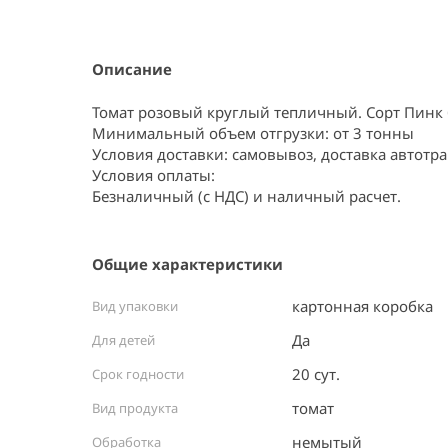
Item
1
of
3
Описание
Томат розовый круглый тепличный. Сорт Пинк б
Минимальный объем отгрузки: от 3 тонны

Условия доставки: самовывоз, доставка автотра
Условия оплаты:

Безналичный (с НДС) и наличный расчет.
Общие характеристики
картонная коробка ⠀
Вид упаковки
Да
Для детей
20 сут.
Срок годности
томат
Вид продукта
немытый ⠀
Обработка