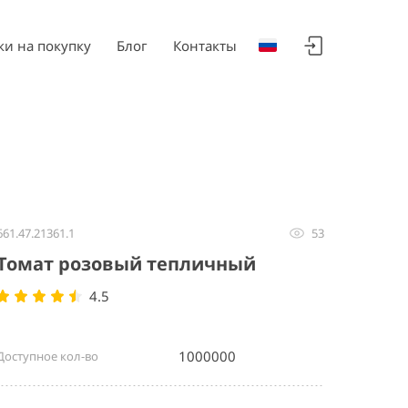
ки на покупку
Блог
Контакты
661.47.21361.1
53
Томат розовый тепличный
4.5
1000000
Доступное кол-во