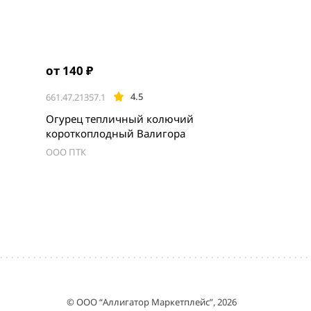
от 140 ₽
4.5
661.47.21357.1
,
Огурец тепличный колючий
короткоплодный Валигора
ООО ПТК
© ООО “Аллигатор Маркетплейс”, 2026