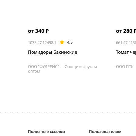
от 340 ₽
от 280 
4.5
1033.47.12498.1
661.47.213
Помидоры Бакинские
Томат ч
ООО "ФУДРЕЙС" — Овощи и фрукты
ООО ПТК
оптом
Item
1
of
5
Полезные ссылки
Пользователям