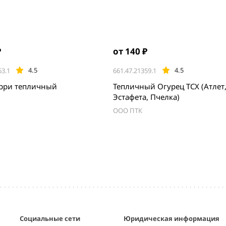
₽
от 140 ₽
4.5
4.5
63.1
661.47.21359.1
ерри тепличный
Тепличный Огурец ТСХ (Атлет
Эстафета, Пчелка)
ООО ПТК
Социальные сети
Юридическая информация