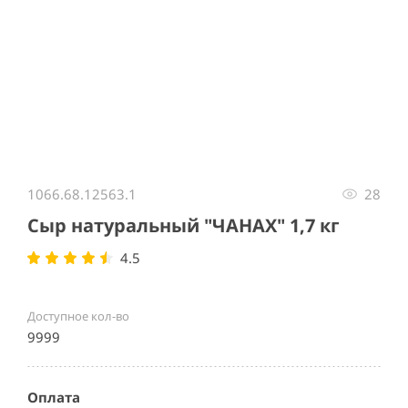
Item
1
1066.68.12563.1
28
of
1
Сыр натуральный "ЧАНАХ" 1,7 кг
4.5
Доступное кол-во
9999
Оплата