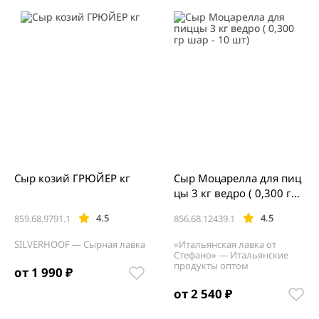
Сыр козий ГРЮЙЕР кг
Сыр Моцарелла для пиц
цы 3 кг ведро ( 0,300 гр
шар - 10 шт)
4.5
4.5
859.68.9791.1
856.68.12439.1
SILVERHOOF — Сырная лавка
«Итальянская лавка от
Стефано» — Итальянские
продукты оптом
от 1 990 ₽
от 2 540 ₽
Item
1