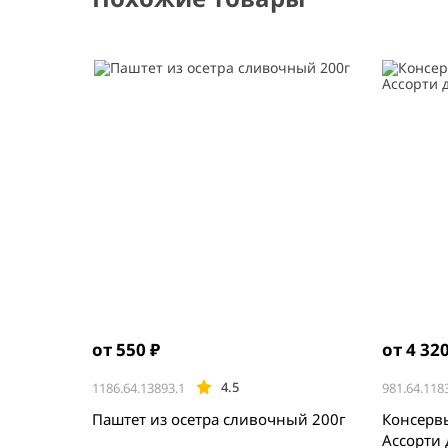
от 550 ₽
от 4 320
4.5
1186.64.13893.1
981.64.118
Паштет из осетра сливочный 200г
Консерв
Ассорти 