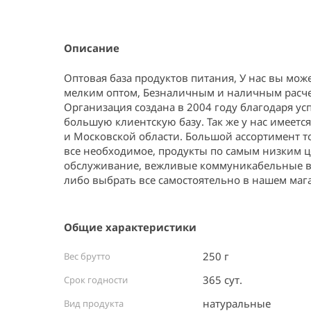
Item
1
of
1
Описание
Оптовая база продуктов питания, У нас вы може
мелким оптом, Безналичным и наличным расче
Организация создана в 2004 году благодаря ус
большую клиентскую базу. Так же у нас имеется
и Московской области. Большой ассортимент то
все необходимое, продукты по самым низким ц
обслуживание, вежливые коммуникабельные вы
либо выбрать все самостоятельно в нашем маг
Общие характеристики
250 г
Вес брутто
365 сут.
Срок годности
натуральные
Вид продукта