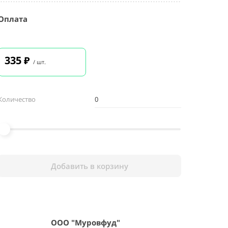
Оплата
335
₽
/ шт.
Количество
Добавить в корзину
ООО "Муровфуд"