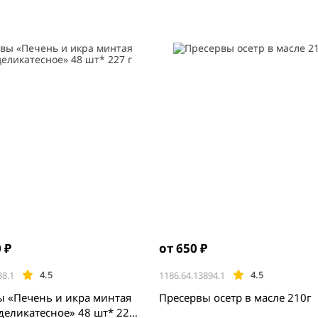
 ₽
от 650 ₽
4.5
4.5
38.1
1186.64.13894.1
ы «Печень и икра минтая
Пресервы осетр в масле 210г
деликатесное» 48 шт* 227