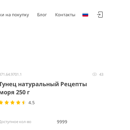
ки на покупку
Блог
Контакты
871.64.9701.1
43
Тунец натуральный Рецепты
моря 250 г
4.5
9999
Доступное кол-во