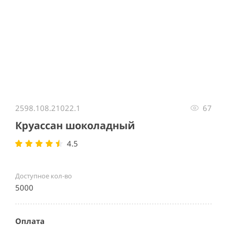
Item
1
2598.108.21022.1
67
of
1
Круассан шоколадный
4.5
Доступное кол-во
5000
Оплата