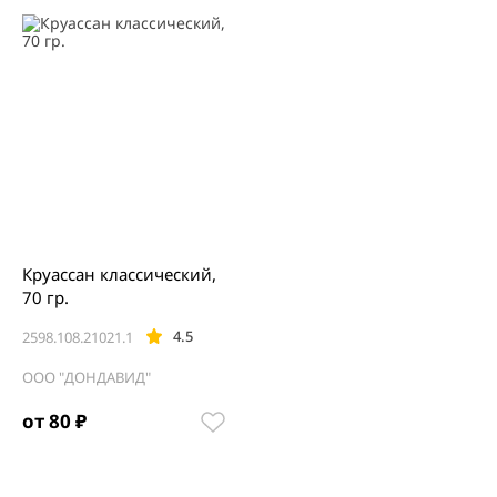
Круассан классический,
70 гр.
4.5
2598.108.21021.1
ООО "ДОНДАВИД"
от 80 ₽
Item
1
of
1