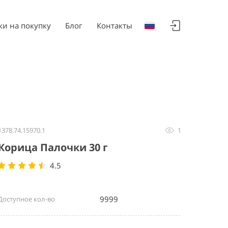
ки на покупку
Блог
Контакты
1378.74.15970.1
1
Корица Палочки 30 г
4.5
9999
Доступное кол-во