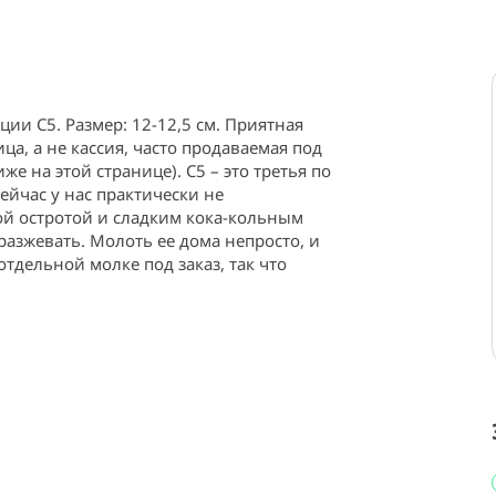
и С5. Размер: 12-12,5 см. Приятная 
ца, а не кассия, часто продаваемая под 
 на этой странице). С5 – это третья по 
ейчас у нас практически не 
ой остротой и сладким кока-кольным 
азжевать. Молоть ее дома непросто, и 
тдельной молке под заказ, так что 