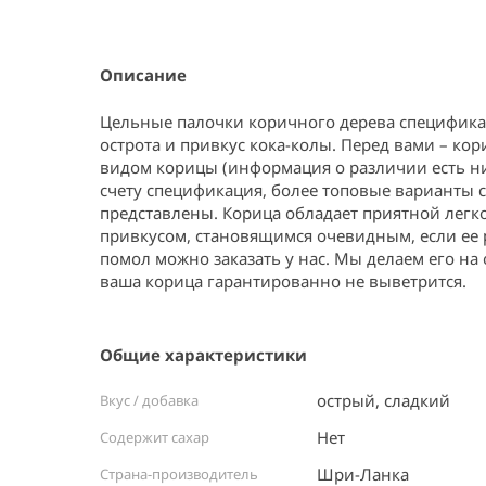
Item
1
of
1
Описание
Цельные палочки коричного дерева спецификаци
острота и привкус кока-колы. Перед вами – кори
видом корицы (информация о различии есть ниже
счету спецификация, более топовые варианты с
представлены. Корица обладает приятной легк
привкусом, становящимся очевидным, если ее р
помол можно заказать у нас. Мы делаем его на о
ваша корица гарантированно не выветрится.
Общие характеристики
острый, сладкий
Вкус / добавка
Нет
Содержит сахар
Шри-Ланка ⠀
Страна-производитель