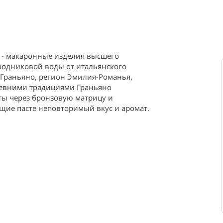
o - макаронные изделия высшего 
родниковой воды от итальянского 
AS (Граньяно, регион Эмилия-Романья, 
древними традициями Граньяно 
ты через бронзовую матрицу и 
ие пасте неповторимый вкус и аромат. 