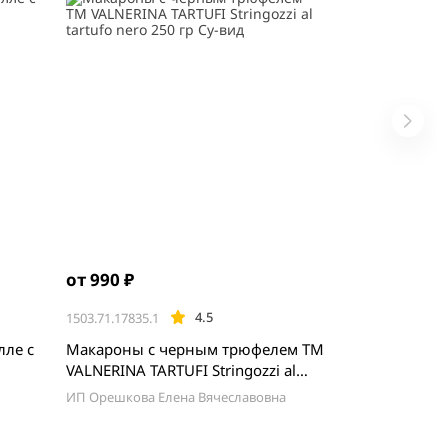
от 990 ₽
4.5
1503.71.17835.1
лле с
Макароны с черным трюфелем ТМ
VALNERINA TARTUFI Stringozzi al
tartufo nero 250 гр Су-вид
ИП Орешкова Елена Вячеславовна