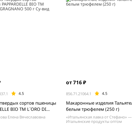
₽
от 716 ₽
4.5
4.5
837.1
856.71.21064.1
з твердых сортов пшеницы
Макаронные изделия Тальяте
 BIO ТМ L`ORO DI
белым трюфелем (250 г)
O 500 г Су-вид
ва Елена Вячеславовна
«Итальянская лавка от Стефано» —
Итальянские продукты оптом