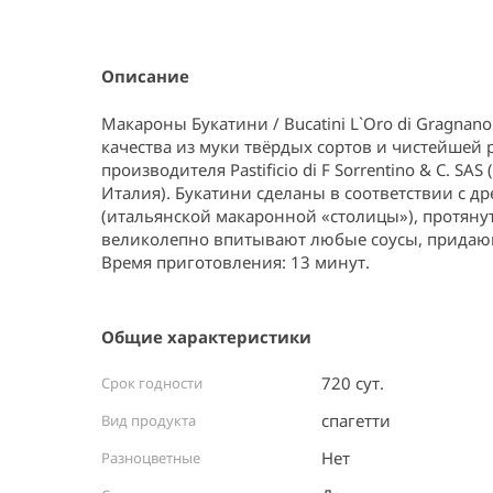
Item
1
of
1
Описание
Макароны Букатини / Bucatini L`Oro di Gragnan
качества из муки твёрдых сортов и чистейшей 
производителя Pastificio di F Sorrentino & C. S
Италия). Букатини сделаны в соответствии с 
(итальянской макаронной «столицы»), протяну
великолепно впитывают любые соусы, придающ
Время приготовления: 13 минут.
Общие характеристики
720 сут.
Срок годности
спагетти
Вид продукта
Нет
Разноцветные