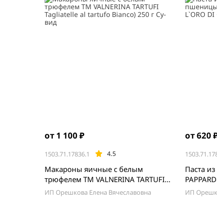
от 1 100 ₽
от 620 
4.5
1503.71.17836.1
1503.71.17
Макароны яичные с белым
Паста и
трюфелем ТМ VALNERINA TARTUFI
PAPPARDELLE
Tagliatelle al tartufo Bianco) 250 г Су-
GRAGNAN
ИП Орешкова Елена Вячеславовна
ИП Орешко
вид
Item