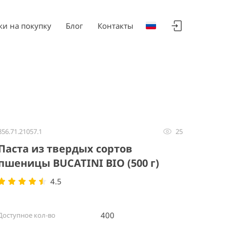
ки на покупку
Блог
Контакты
856.71.21057.1
25
Паста из твердых сортов
пшеницы BUCATINI BIO (500 г)
4.5
400
Доступное кол-во